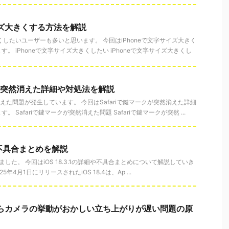
イズ大きくする方法を解説
きくしたいユーザーも多いと思います。 今回はiPhoneで文字サイズ大きく
。 iPhoneで文字サイズ大きくしたい iPhoneで文字サイズ大きくし
クが突然消えた詳細や対処法を解説
然消えた問題が発生しています。 今回はSafariで鍵マークが突然消えた詳細
 Safariで鍵マークが突然消えた問題 Safariで鍵マークが突然 ...
細や不具合まとめを解説
スされました。 今回はiOS 18.3.1の詳細や不具合まとめについて解説していき
025年4月1日にリリースされたiOS 18.4は、Ap ...
後からカメラの挙動がおかしい立ち上がりが遅い問題の原