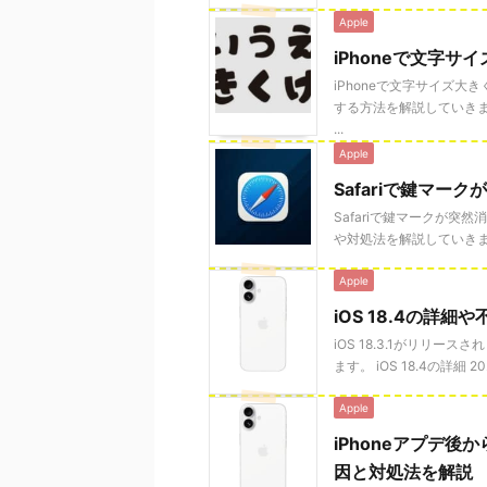
Apple
iPhoneで文字サ
iPhoneで文字サイズ大
する方法を解説していきます
...
Apple
Safariで鍵マー
Safariで鍵マークが突
や対処法を解説していきます。
Apple
iOS 18.4の詳
iOS 18.3.1がリリー
ます。 iOS 18.4の詳細 2
Apple
iPhoneアプデ
因と対処法を解説