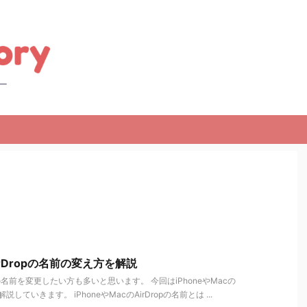
AirDropの名前の変え方を解説
ropの名前を変更したい方も多いと思います。 今回はiPhoneやMacの
説していきます。 iPhoneやMacのAirDropの名前とは ...