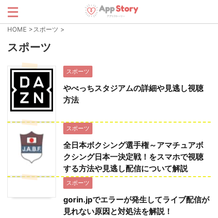
HOME
>
スポーツ
>
スポーツ
スポーツ
やべっちスタジアムの詳細や見逃し視聴
方法
スポーツ
全日本ボクシング選手権～アマチュアボ
クシング日本一決定戦！をスマホで視聴
する方法や見逃し配信について解説
スポーツ
gorin.jpでエラーが発生してライブ配信が
見れない原因と対処法を解説！