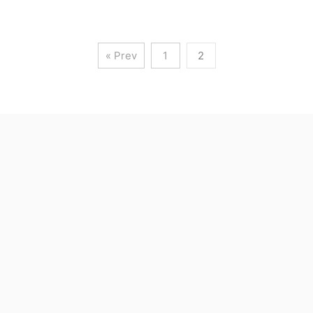
« Prev
1
2