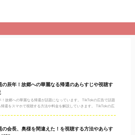
で話題の辰年！故郷への華麗なる帰還のあらすじや視聴す
説
辰年！故郷への華麗なる帰還が話題になっています。 TikTokの広告で話題
帰還をスマホで視聴する方法や料金を解説していきます。 TikTokの広
で話題の会長、奥様を間違えた！を視聴する方法やあらす