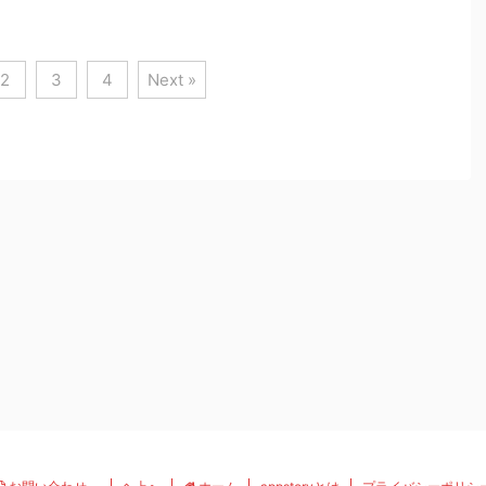
2
3
4
Next »