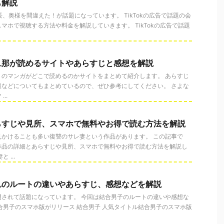
も解説
会長、奥様を間違えた！が話題になっています。 TikTokの広告で話題の会
マホで視聴する方法や料金を解説していきます。 TikTokの広告で話題
旦那が読めるサイトやあらすじと感想を解説
」のマンガがどこで読めるのかサイトをまとめて紹介します。 あらすじ
報などについてもまとめているので、ぜひ参考にしてください。 さよな
..
らすじや見所、スマホで無料やお得で読む方法を解説
見かけることも多い復讐のサレ妻という作品があります。 この記事で
作品の詳細とあらすじや見所、スマホで無料やお得で読む方法を解説し
 ...
れのルートの違いやあらすじ、感想などを解説
開されて話題になっています。 今回は結合男子のルートの違いや感想な
合男子のスマホ版がリリース 結合男子 人気タイトル結合男子のスマホ版