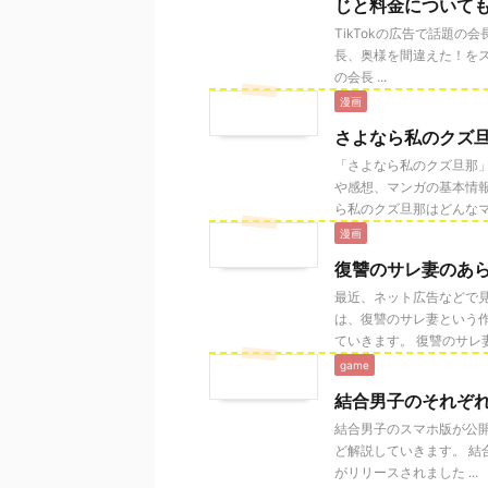
じと料金について
TikTokの広告で話題の
長、奥様を間違えた！をス
の会長 ...
漫画
さよなら私のクズ
「さよなら私のクズ旦那
や感想、マンガの基本情
ら私のクズ旦那はどんなマ .
漫画
復讐のサレ妻のあ
最近、ネット広告などで
は、復讐のサレ妻という
ていきます。 復讐のサレ妻と
game
結合男子のそれぞ
結合男子のスマホ版が公
ど解説していきます。 結
がリリースされました ...