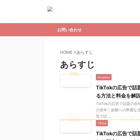
お問い合わせ
HOME
>
あらすじ
あらすじ
Dropbox
TikTokの広告
る方法と料金を解
TikTokの広告で話題の
の辰年！故郷への華麗なる
告で話 ...
TikTok
TikTokの広告