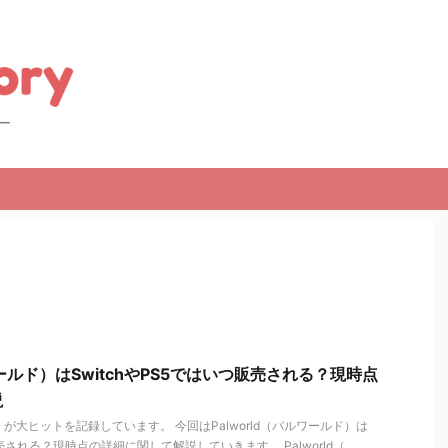
ルワールド）はSwitchやPS5ではいつ販売される？現時点
説
ド）が大ヒットを記録しています。 今回はPalworld（パルワールド）は
売される？現時点の詳細に関して解説していきます。 Palworld（ ...