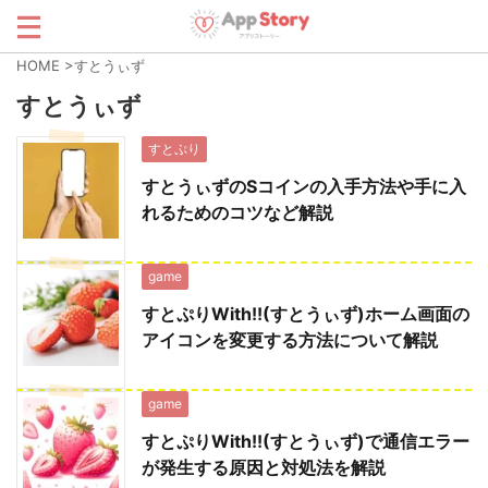
HOME
>
すとうぃず
すとうぃず
すとぷり
すとうぃずのSコインの入手方法や手に入
れるためのコツなど解説
game
すとぷりWith!!(すとうぃず)ホーム画面の
アイコンを変更する方法について解説
game
すとぷりWith!!(すとうぃず)で通信エラー
が発生する原因と対処法を解説