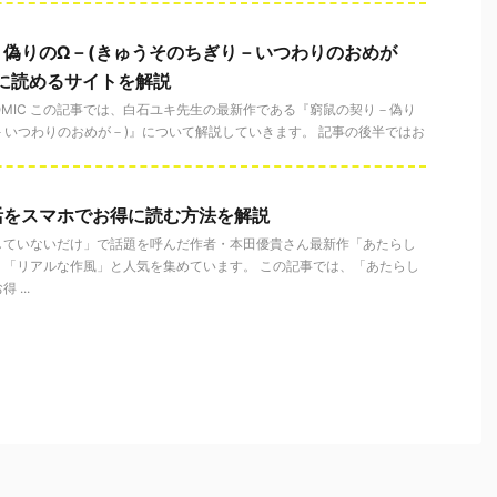
偽りのΩ－(きゅうそのちぎり－いつわりのおめが
に読めるサイトを解説
 COMIC この記事では、白石ユキ先生の最新作である『窮鼠の契り－偽り
－いつわりのおめが－)』について解説していきます。 記事の後半ではお
活をスマホでお得に読む方法を解説
していないだけ」で話題を呼んだ作者・本田優貴さん最新作「あたらし
」「リアルな作風」と人気を集めています。 この記事では、「あたらし
...