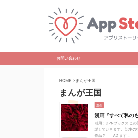
お問い合わせ
HOME
>
まんが王国
まんが王国
漫画
漫画『すべて私の
引用：DPNブックス こ
説していきます。 記事の
作品？ AD まず ...