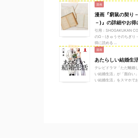
漫画
漫画『窮鼠の契り－
－)』の詳細やお得
引用：SHOGAKUKAN
のΩ－(きゅうそのちぎり
得に読める ...
漫画
あたらしい結婚生
テレビドラマ「ただ離婚
い結婚生活」が「面白い
い結婚生活」をスマホでお得 