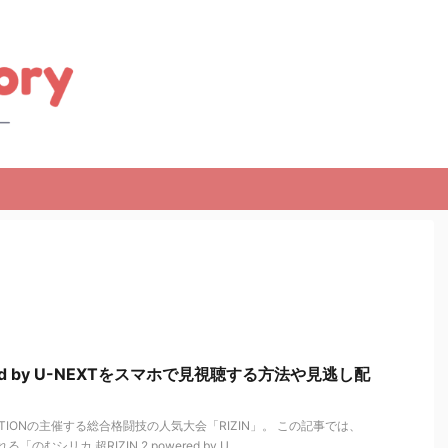
wered by U-NEXTをスマホで見視聴する方法や見逃し配
FEDERATIONの主催する総合格闘技の人気大会「RIZIN」。 この記事では、
のむシリカ 超RIZIN.2 powered by U ...