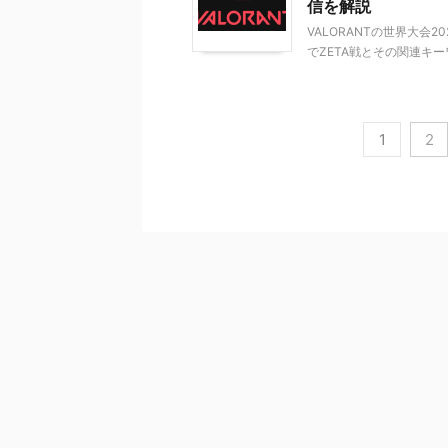
信を解説
VALORANTの世界大会202
でZETA戦とその関連キー
1
2