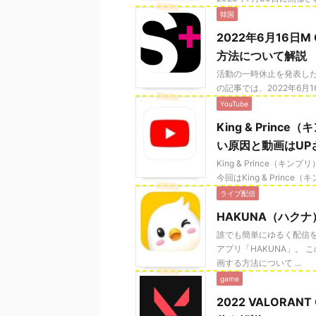
韓国
2022年6月16日
方法について解説
活動の一時休止を発表したB
の記事では、2022年6月1
YouTube
King & Princ
い原因と動画はUP
King & Prince（キ
今回はKing & Prince（キン
ライブ配信
HAKUNA（ハク
誰でも簡単にゆるく配信
アプリ「HAKUNA」。
画する方法について ...
game
2022 VALORAN