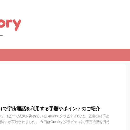
ビティ)で宇宙通話を利用する手順やポイントのご紹介
チコピーで人気を高めているGravity(グラビティ)では、匿名の相手と
」が実装されました。 今回はGravity(グラビティ)で宇宙通話を行う