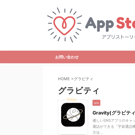
お問い合わせ
HOME
>
グラビティ
グラビティ
sns
Gravity(グラ
優しいSNSアプリのキャッ
通話ができる「宇宙通話機能
方法 ...