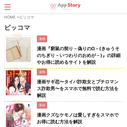
HOME
>
ピッコマ
ピッコマ
漫画
漫画『窮鼠の契り－偽りのΩ－(きゅうそ
のちぎり－いつわりのおめが－)』の詳細
やお得に読めるサイトを解説
漫画
漫画サギ恋〜タイパ詐欺女とプチロマン
ス詐欺男〜をスマホで無料で読む方法を
解説
漫画
漫画クズなケモノは愛しすぎをスマホで
お得に読む方法を解説