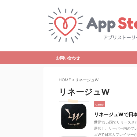
お問い合わせ
HOME
>
リネージュW
リネージュW
game
リネージュWで日
世界13カ国でリリースさ
選択し、サーバー内のプ
ュWで日本人プレイヤーが .