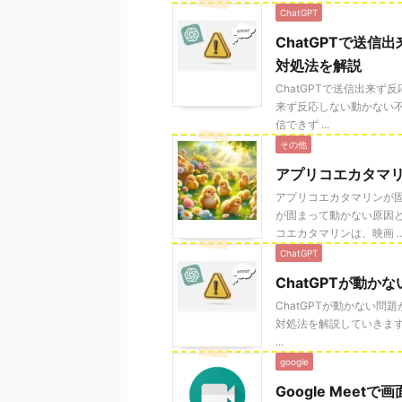
ChatGPT
ChatGPTで送
対処法を解説
ChatGPTで送信出来ず
来ず反応しない動かない不
信できず ...
その他
アプリコエカタマ
アプリコエカタマリンが
が固まって動かない原因と
コエカタマリンは、映画 ..
ChatGPT
ChatGPTが動か
ChatGPTが動かない問
対処法を解説していきます。
...
google
Google Mee