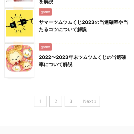
を解説
game
サマーツムツムくじ2023の当選確率や当
たるコツについて解説
game
2022〜2023年末ツムツムくじの当選確
率について解説
1
2
3
Next »