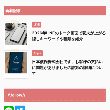
新着記事
LINE
2026年LINEのトーク画面で花火が上がる
隠しキーワードや種類を紹介
Apple
日本債権株式会社です。お客様の支払い
に問題がありましたの詐欺の詳細につい
て
\\follow//