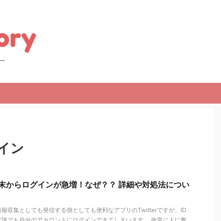
イン
しい端末からログインが急増！なぜ？？ 詳細や対処法につい
収集としても発信する側としても便利なアプリのTwitterですが、ID
ば誰でも自分のアカウントにログインできてしまいます。 故意に人に教