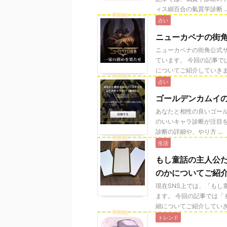
ィス細百合の氣質学診断 ..
占い
ニューカペナの街
ニューカペナの街角公式
ています。 今回の記事
についてご紹介していきま .
占い
ゴールデンカムイ
あなたと相性の良いゴール
のいいキャラ診断が注目
診断の詳細や、やり方 ...
生活
もし童話の主人公
のかについてご紹
現在SNS上では、「もし
ます。 今回の記事では
細についてご紹介していき .
トレンド