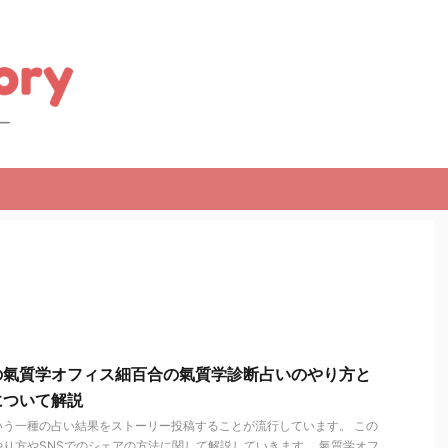
の氣質学オフィス細百合の氣質学診断占いのやり方と
について解説
いう一種の占い結果をストーリー投稿することが流行しています。 この
り方やSNSでのシェアの方法に関して解説していきます。 氣質学オフ