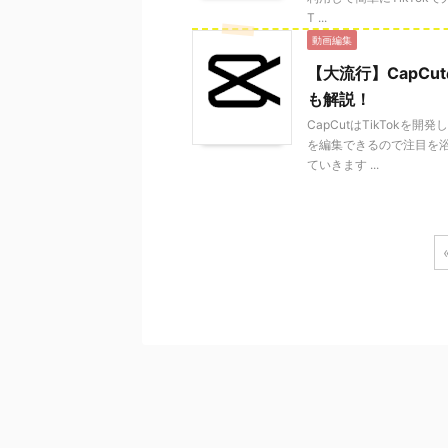
T ...
動画編集
【大流行】CapC
も解説！
CapCutはTikTok
を編集できるので注目を浴
ていきます ...