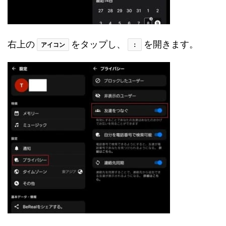
右上の
をタップし、
を開きます。
アイコン
：