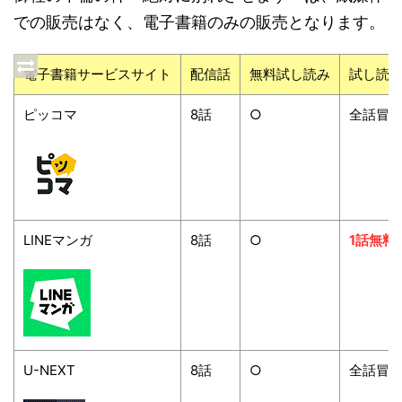
での販売はなく、電子書籍のみの販売となります。
電子書籍サービスサイト
配信話
無料試し読み
試し読
ピッコマ
8
話
○
全話冒
LINE
マンガ
8
話
○
1話無料
U-NEXT
8
話
○
全話冒