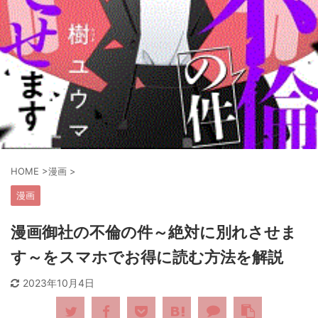
HOME
>
漫画
>
漫画
漫画御社の不倫の件～絶対に別れさせま
す～をスマホでお得に読む方法を解説
2023年10月4日