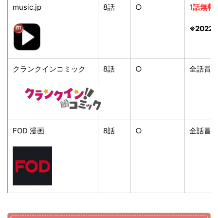
music.jp
8
話
○
1話無料
※2022/
クランクインコミック
8
話
○
全話冒
FOD 漫画
8
話
○
全話冒