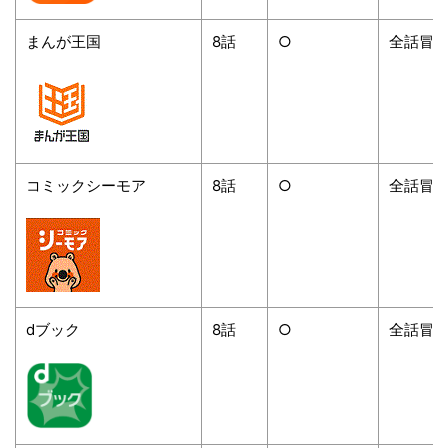
まんが王国
8
話
○
全話冒
コミックシーモア
8
話
○
全話冒
dブック
8
話
○
全話冒