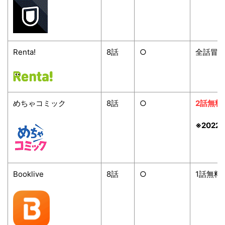
Renta!
8
話
○
全話冒
めちゃコミック
8
話
○
2話無料
※2022/
Booklive
8
話
○
1話無料