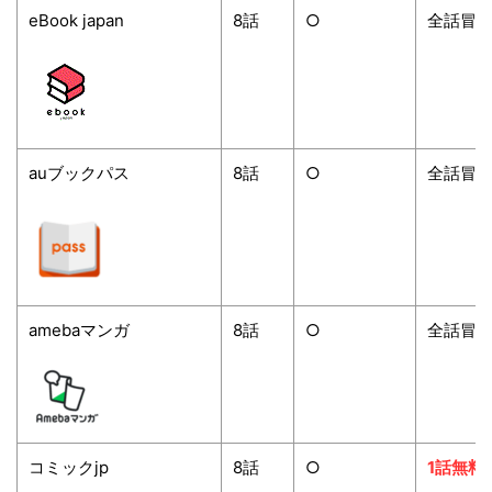
eBook japan
8
話
○
全話冒
auブックパス
8
話
○
全話冒
amebaマンガ
8
話
○
全話冒
コミックjp
8
話
○
1話無料