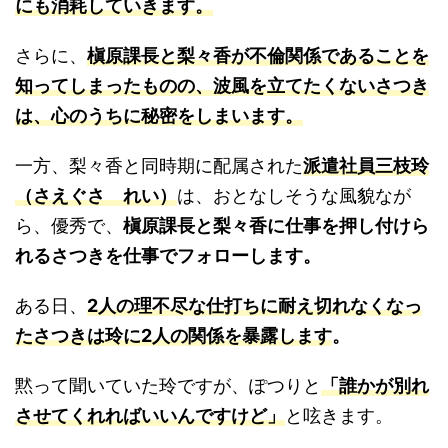
にも消耗していきます。
さらに、
槇原課長と梨々香が不倫関係であることを
知ってしまったものの、波風を立てたくないさつき
は、心のうちに秘密をしまいます。
一方、梨々香と同時期に配属された
派遣社員三枝玲
（さえぐさ れい）
は、おとなしそうな風貌なが
ら、優秀で、
槇原課長と梨々香に仕事を押し付けら
れるさつきを仕事でフォローします。
ある日、
2人の理不尽な仕打ちに耐え切れなくなっ
たさつきは玲に2人の関係を暴露します
。
黙って聞いていた玲ですが、ぽつりと
「誰かが別れ
させてくれればいいんですけど」
と呟きます。