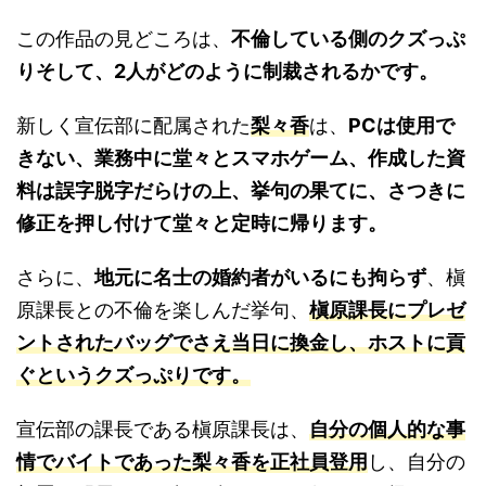
この作品の見どころは、
不倫している側のクズっぷ
りそして、2人がどのように制裁されるかです。
新しく宣伝部に配属された
梨々香
は、
PCは使用で
きない、業務中に堂々とスマホゲーム、作成した資
料は誤字脱字だらけの上、挙句の果てに、さつきに
修正を押し付けて堂々と定時に帰ります。
さらに、
地元に名士の婚約者がいるにも拘らず
、槇
原課長との不倫を楽しんだ挙句、
槇原課長にプレゼ
ントされたバッグでさえ当日に換金し、ホストに貢
ぐというクズっぷりです。
宣伝部の課長である槇原課長は、
自分の個人的な事
情でバイトであった梨々香を正社員登用
し、自分の