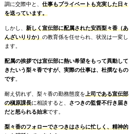
調に交際中と、
仕事もプライベートも充実した日々
を送っています。
しかし、
新しく宣伝部に配属された安西梨々香（あ
んざいりりか）
の教育係を任せられ、状況は一変し
ます。
配属の挨拶では宣伝部に熱い希望をもって異動して
きたいう梨々香ですが、実際の仕事は、杜撰なもの
です
。
耐え切れず、梨々香の勤務態度を
上司である宣伝部
の槇原課長
に相談すると、
さつきの監督不行き届き
だと怒られる始末
です。
梨々香のフォローでさつきはさらに忙しく、精神的