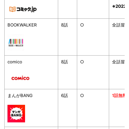
※2022/
BOOKWALKER
8
話
○
全話冒
comico
8
話
○
全話冒
まんがBANG
6
話
○
1話無料