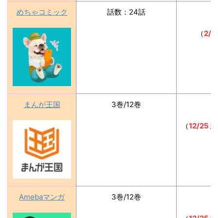
めちゃコミック
話数：24話
（
2/
まんが王国
3巻/12巻
（
12/2
Amebaマンガ
3巻/12巻