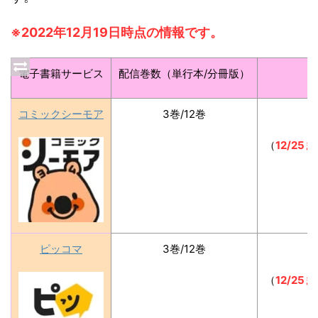
※2022年
12月19日時点の情報です。
電子書籍サービス
配信巻数（単行本/分冊版）
コミックシーモア
3巻/12巻
（
12/2
ピッコマ
3巻/12巻
（
12/2