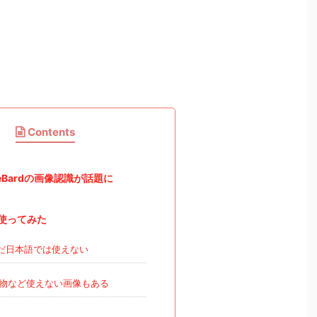
Contents
leBardの画像認識が話題に
使ってみた
だ日本語では使えない
物など使えない画像もある