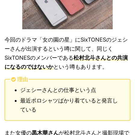
今回のドラマ「女の園の星」にSixTONESのジェシ
ーさんが出演するという噂に関して、同じく
SixTONESのメンバーである
松村北斗さんとの共演
になるのではないか
という噂もあります。
理由
ジェシーさんとの仕事という点
最近ポロシャツばかり着ていると発言し
ている
また女優の
黒木華さん
が松村北斗さんと撮影現場で