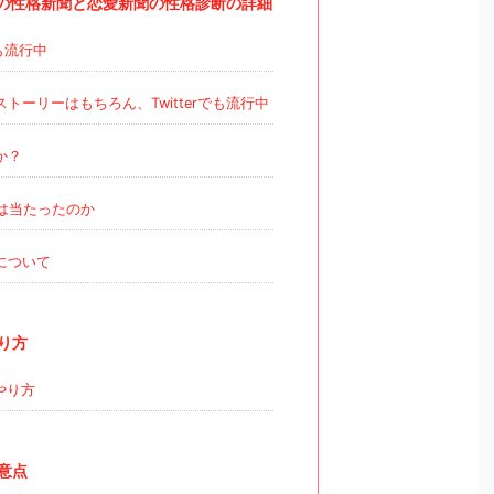
行の性格新聞と恋愛新聞の性格診断の詳細
も流行中
トーリーはもちろん、Twitterでも流行中
か？
は当たったのか
について
り方
やり方
意点