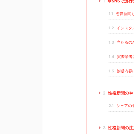
1
今SNSで流
1.1
恋愛新聞
1.2
インスタス
1.3
当たるの
1.4
実際筆者
1.5
診断内容
2
性格新聞のや
2.1
シェアの
3
性格新聞の注