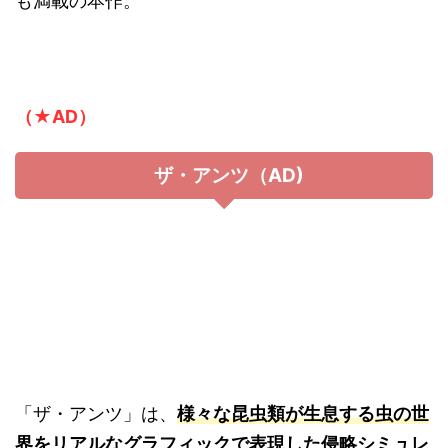
（★AD）
ザ・アンツ（AD)
「ザ・アンツ」は、
様々な昆虫類が生息する虫の世
界をリアルなグラフィックで表現した侵略シミュレ
ーションゲーム
です。
その名の通り、プレイヤーはアリ達のリーダーにな
って、アリの生態系を体験しながら彼らの巣穴を拡
張するために開拓していきますが、ただ開拓するだ
けではありません。