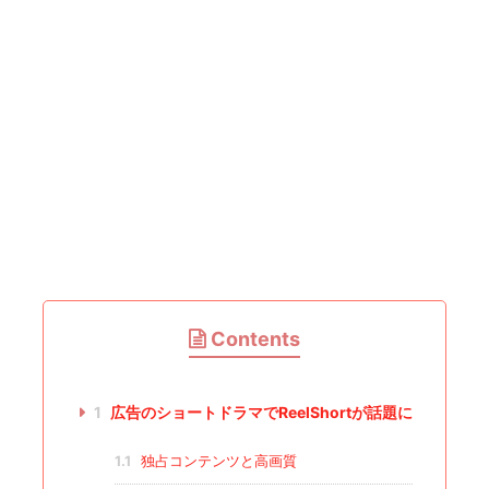
Contents
1
広告のショートドラマでReelShortが話題に
1.1
独占コンテンツと高画質