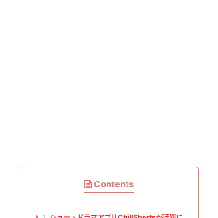
Contents
1
ショートドラマアプリChillShortsが話題に