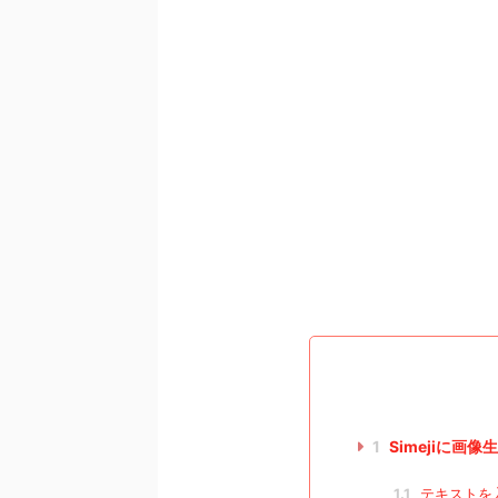
1
Simejiに画像
1.1
テキストを