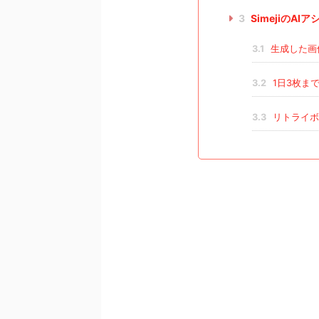
3
SimejiのA
3.1
生成した画
3.2
1日3枚ま
3.3
リトライボ