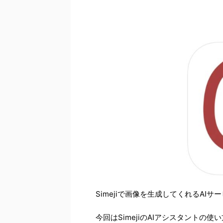
Simejiで画像を生成してくれるAI
今回はSimejiのAIアシスタントの