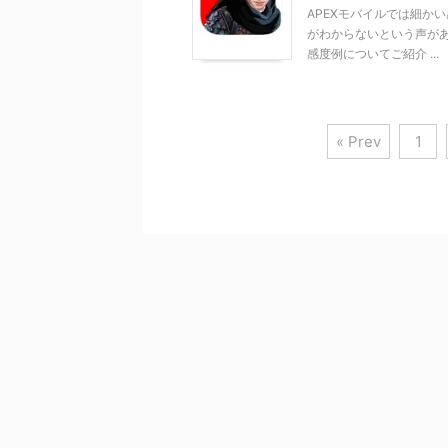
APEXモバイルでは細か
がわからないという声があ
感度例についてご紹介 ...
« Prev
1