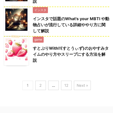
説
インスタ
インスタで話題のWhat's your MBTI や動
物占いが流行している詳細ややり方に関
して解説
game
すとぷりWith!!(すとうぃず)のおやすみタ
イムのやり方やスリープにする方法を解
説
1
2
…
12
Next »