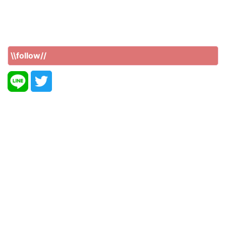
\\follow//