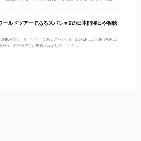
ORのワールドツアーであるスパショ9の日本開催日や視聴
 JUNIORのワールドツアーであるスパショ9（SUPER JUNIOR WORLD
9 : ROAD）の開催決定が告知されました。 この ...