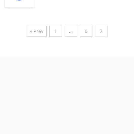
« Prev
1
…
6
7