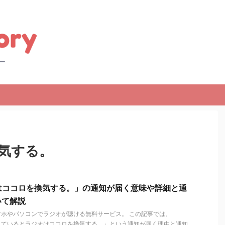
気する。
ジオはココロを換気する。」の通知が届く意味や詳細と通
いて解説
、スマホやパソコンでラジオが聴ける無料サービス。 この記事では、
に入れているとラジオはココロを換気する。」という通知が届く理由と通知