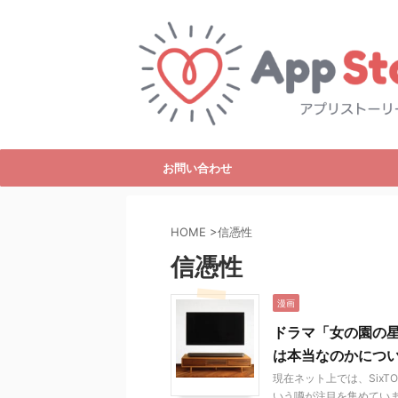
お問い合わせ
HOME
>
信憑性
信憑性
漫画
ドラマ「女の園の星
は本当なのかにつ
現在ネット上では、Six
いう噂が注目を集めていま