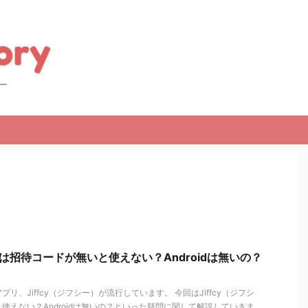
ー）は招待コードが無いと使えない？Androidは無いの？
リ、Jiffcy（ジフシー）が流行しています。 今回はJiffcy（ジフシ
使えない？Androidは無いの？といった疑問に関して解説していきま