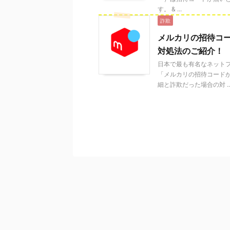
す。 & ...
詐欺
メルカリの招待コ
対処法のご紹介！
日本で最も有名なネットフ
「メルカリの招待コード
細と詐欺だった場合の対 ..