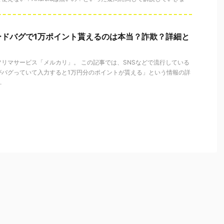
ードバグで1万ポイント貰えるのは本当？詐欺？詳細と
リマサービス「メルカリ」。 この記事では、SNSなどで流行している
がバグっていて入力すると1万円分のポイントが貰える」という情報の詳
.