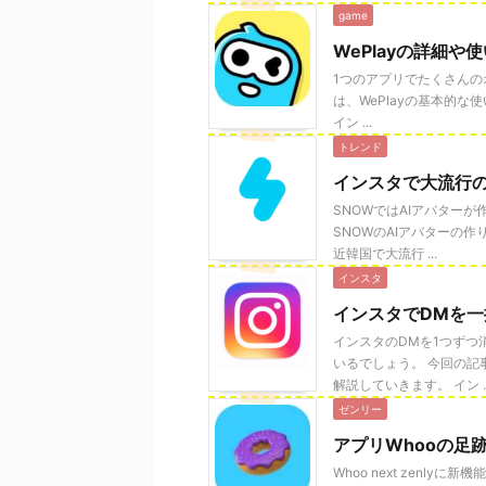
game
WePlayの詳細や
1つのアプリでたくさんの
は、WePlayの基本的な使
イン ...
トレンド
インスタで大流行の
SNOWではAIアバター
SNOWのAIアバターの作
近韓国で大流行 ...
インスタ
インスタでDMを
インスタのDMを1つず
いるでしょう。 今回の記
解説していきます。 イン ..
ゼンリー
アプリWhooの足
Whoo next zenl