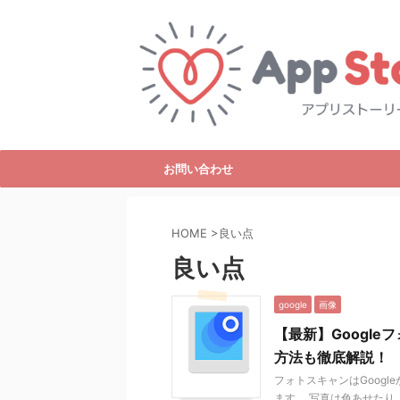
お問い合わせ
HOME
>
良い点
良い点
google
画像
【最新】Googl
方法も徹底解説！
フォトスキャンはGoog
ます。 写真は色あせた