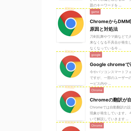
題のキーワードを ...
game
ChromeからD
原因と対処法
刀剣乱舞やウマ娘などで人気
来なくなる不具合が発生
なくなっている今 ...
google
Google chr
今やパソコンスマートフォン
ですが、一部のユーザー
ービス内や ...
Chrome
Chromeの翻訳
Chromeでは自動翻訳
現象が発生しています。
いて解説していきます ...
Chrome