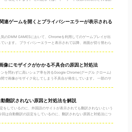
MM関連ゲームを開くとプライバシーエラーが表示される
のDMM GAMESにおいて、Chromeを利用してのゲームプレイが出
しています。 プライバシーエラーと表示されて以降、画面が切り替わら
omeで画像にモザイクがかかる不具合の原因と対処法
を問わずに高いシェア率を誇るGoogle Chrome(グーグル クローム)
の間で画像がモザイク化してしまう不具合が発生しています。 一部のサ
が自動翻訳されない原因と対処法を解説
の設定をしているのに、外国語のサイトが表示されても翻訳されないという
 今回は自動翻訳の設定をしているのに、翻訳されない原因と対処法につ