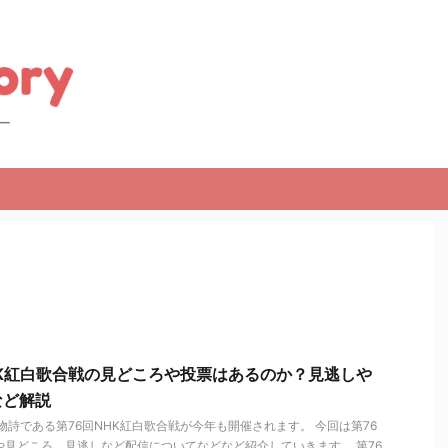
NHK紅白歌合戦の見どころや投票はあるのか？見逃しや
など解説
物詩である第76回NHK紅白歌合戦が今年も開催されます。 今回は第76
や見どころ、見逃しなど配信についてなどなど紹介していきます。 第76