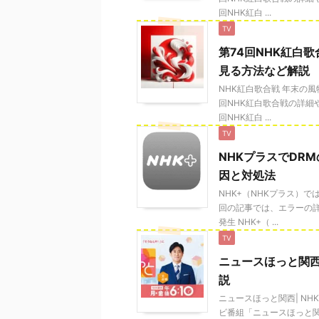
回NHK紅白 ...
TV
第74回NHK紅白
見る方法など解説
NHK紅白歌合戦 年末の風
回NHK紅白歌合戦の詳細
回NHK紅白 ...
TV
NHKプラスでDR
因と対処法
NHK+（NHKプラス）
回の記事では、エラーの詳
発生 NHK+（ ...
TV
ニュースほっと関
説
ニュースほっと関西| NH
ビ番組「ニュースほっと