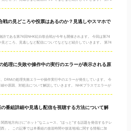
歌合戦の見どころや投票はあるのか？見逃しやスマホで
物詩である第74回NHK紅白歌合戦が今年も開催されます。 今回は第74
や見どころ、見逃しなど配信についてなどなど紹介していきます。 第74
Mの処理に失敗や操作中の実行のエラーが表示される原
では、DRMの処理失敗エラーや操作実行中のエラーが発生しています。 今
細や原因、対処法について解説していきます。 NHKプラスでエラーが
西の番組詳細や見逃し配信を視聴する方法について解
K 関西地方向けに“ホット”なニュース、“ほっと”する話題を発信するテレ
関西」。 この記事では本番組の放送時間や放送地域に関する情報に加