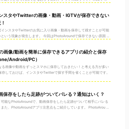
でインスタやTwitterの画像・動画・IGTVが保存できない
説！
すればインスタやTwitterのお気に入り画像・動画を保存して残すことが可能
う現象が発生します。 今回はPhotoAroundで保存できない原因 ...
terの画像/動画を簡単に保存できるアプリの紹介と保存
e/Android/PC）
の気になる画像や動画をずっとスマホに保存しておきたい！と考える方が多い
保存しておけば、インスタやTwitterで探す手間を省くことが可能です。
dで動画保存をしたら足跡がついてバレる？通知はいく？
能なPhotoAroundで、動画保存をしたら足跡がついて相手にバレる
PhotoAroundアプリ注意点もご紹介しています。 PhotoArou ...