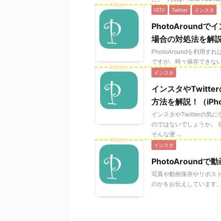
IGTV
Twitter
インスタ
PhotoAround
場合の対処法を解
PhotoAroundを利用
ですが、時々保存できないとい
インスタ
インスタやTwit
方法を解説！（iPhon
インスタやTwitter
のではないでしょうか。 
そんな便 ...
インスタ
PhotoAroun
写真や動画保存やリポスト可
のかをお伝えしています。また、