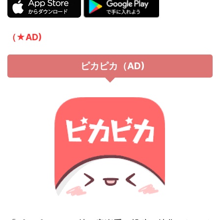
（★
AD)
ピカピカ（AD)