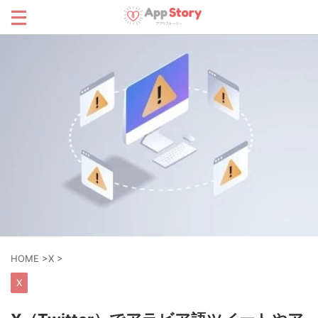
HOME
>
X
>
X