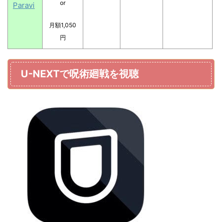
or
Paravi
月額1,050
円
U-NEXTで呪術廻戦を視聴