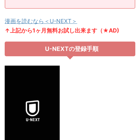
漫画を読むなら＜U-NEXT＞
↑上記から1ヶ月無料お試し出来ます（★AD)
U-NEXTの登録手順