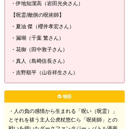
・伊地知潔高（岩田光央さん）
【呪霊/敵側の呪術師】
・夏油 傑（櫻井孝宏さん）
・漏瑚（千葉 繁さん）
・花御（田中敦子さん）
・真人（島﨑信長さん）
・吉野順平（山谷祥生さん）
物語
・人の負の感情から生まれる「呪い（呪霊）」
とそれを祓う主人公虎杖悠仁ら「呪術師」との
戦いを描いたダークファンタジー・バトル漫画