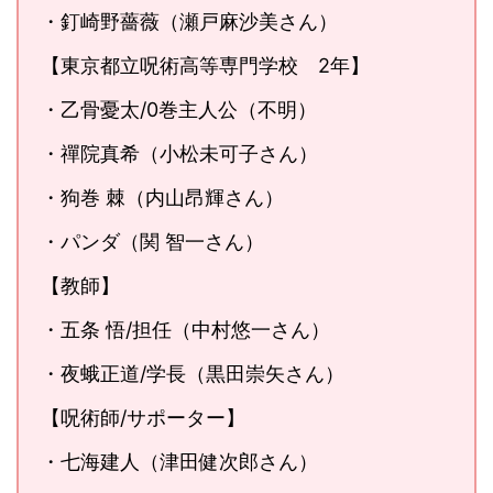
・釘崎野薔薇（瀬戸麻沙美さん）
【東京都立呪術高等専門学校 2年】
・乙骨憂太/0巻主人公（不明）
・禪院真希（小松未可子さん）
・狗巻 棘（内山昂輝さん）
・パンダ（関 智一さん）
【教師】
・五条 悟/担任（中村悠一さん）
・夜蛾正道/学長（黒田崇矢さん）
【呪術師/サポーター】
・七海建人（津田健次郎さん）