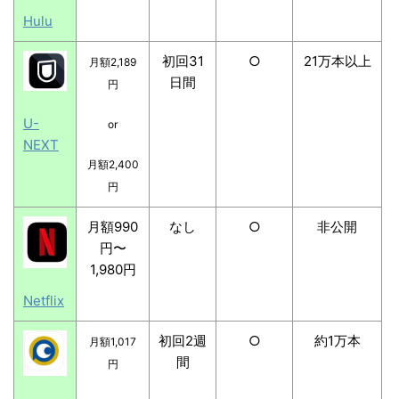
Hulu
初回31
○
21万本以上
月額2,189
日間
円
U-
or
NEXT
月額2,400
円
月額990
なし
○
非公開
円〜
1,980円
Netflix
初回2週
○
約1万本
月額1,017
間
円