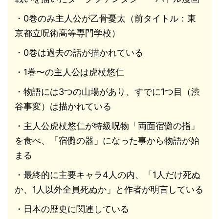
・0巻のみ主人公が乙骨憂太（前タイトル：東
京都立呪術高等専門学校）
・0巻は過去の話が描かれている
・1巻〜の主人公は虎杖悠仁
・物語には3つの山場があり、すでに1つ目（渋
谷事変）は描かれている
・主人公虎杖悠仁が特級呪物「両面宿儺の指」
を食べ、「宿儺の器」になった事から物語が始
まる
・最終的に主要キャラ4人の内、「1人だけ死ぬ
か、1人以外全員死ぬか」と作者が明言している
・日本の歴史に関連している