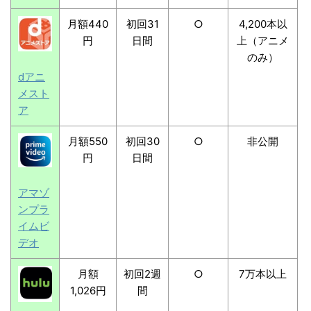
月額440
初回31
○
4,200本以
円
日間
上（アニメ
のみ）
dアニ
メスト
ア
月額550
初回30
○
非公開
円
日間
アマゾ
ンプラ
イムビ
デオ
月額
初回2週
○
7万本以上
1,026円
間