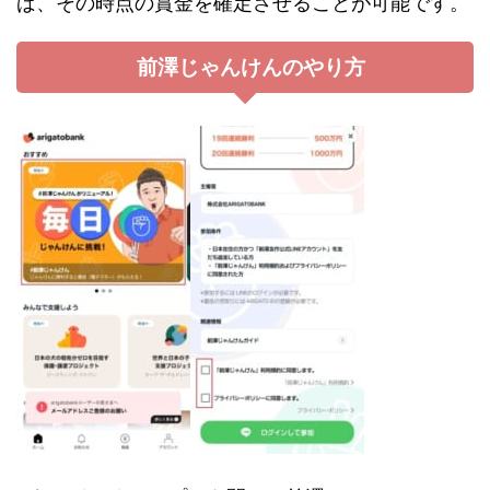
ば、その時点の賞金を確定させることが可能です。
前澤じゃんけんのやり方