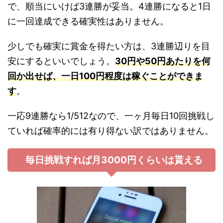
で、順当にいけば3連勝が妥当。4連勝になると1日
に一回達成できる確実性はありません。
少しでも確実に賞金を得たい方は、3連勝辺りを目
安にするといいでしょう。
30円や50円あたりを何
回か出せば、一日100円程度は稼ぐことができま
す
。
一応9連勝なら1/512なので、一ヶ月毎日10回挑戦し
ていれば確率的には有り得ない訳ではありません。
毎日挑戦すれば月3000円くらいは貰える