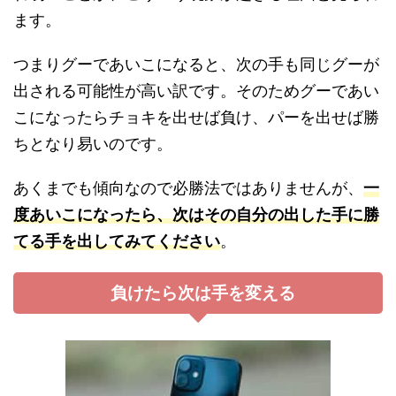
ます。
つまりグーであいこになると、次の手も同じグーが
出される可能性が高い訳です。そのためグーであい
こになったらチョキを出せば負け、パーを出せば勝
ちとなり易いのです。
あくまでも傾向なので必勝法ではありませんが、
一
度あいこになったら、次はその自分の出した手に勝
てる手を出してみてください
。
負けたら次は手を変える