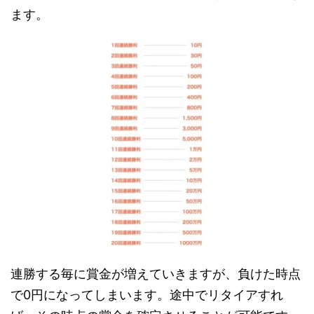
ます。
連勝する毎に賞金が増えていきますが、負けた時点
で0円になってしまいます。途中でリタイアすれ