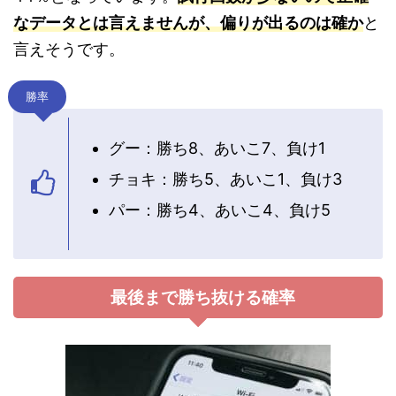
なデータとは言えませんが、偏りが出るのは確か
と
言えそうです。
勝率
グー：勝ち8、あいこ7、負け1
チョキ：勝ち5、あいこ1、負け3
パー：勝ち4、あいこ4、負け5
最後まで勝ち抜ける確率