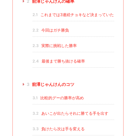
2
前澤じゃんけんの確率
2.1
これまでは3連続チョキなど決まっていた
2.2
今回はガチ勝負
2.3
実際に挑戦した勝率
2.4
最後まで勝ち抜ける確率
3
前澤じゃんけんのコツ
3.1
比較的グーの勝率が高め
3.2
あいこが出たらそれに勝てる手を出す
3.3
負けたら次は手を変える