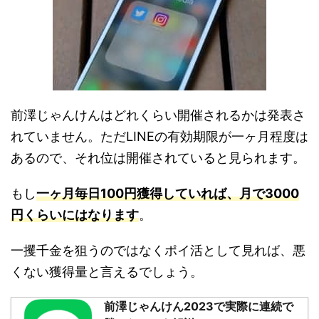
前澤じゃんけんはどれくらい開催されるかは発表さ
れていません。ただLINEの有効期限が一ヶ月程度は
あるので、それ位は開催されていると見られます。
もし
一ヶ月毎日100円獲得していれば、月で3000
円くらいにはなります
。
一攫千金を狙うのではなくポイ活として見れば、悪
くない獲得量と言えるでしょう。
前澤じゃんけん2023で実際に連続で