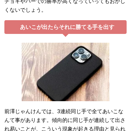
チョキやパーでの勝率が高くなっていってもおかし
くないでしょう。
あいこが出たらそれに勝てる手を出す
前澤じゃんけんでは、3連続同じ手で全てあいこな
んて事があります。傾向的に同じ手が連続して出さ
れ易いことが、こういう現象が起きる理由と見られ