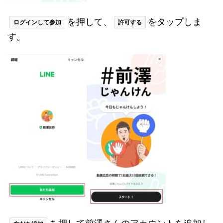
を押して、
をタップしま
ログインして参加
許可する
す。