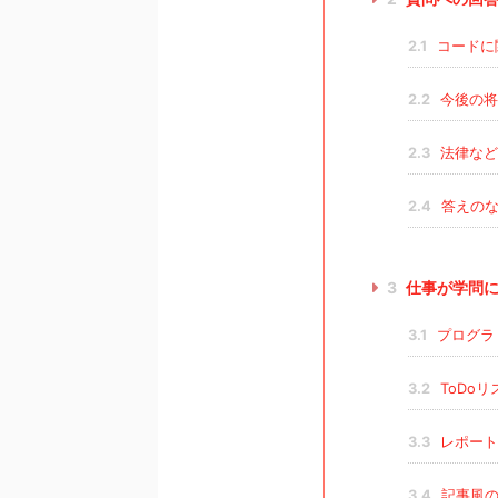
2.1
コードに
2.2
今後の将
2.3
法律など
2.4
答えのな
3
仕事が学問に
3.1
プログラ
3.2
ToDo
3.3
レポート
3.4
記事風の