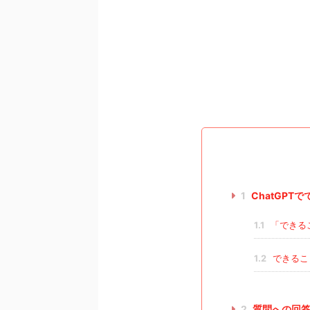
1
ChatGPT
1.1
「できる
1.2
できるこ
2
質問への回