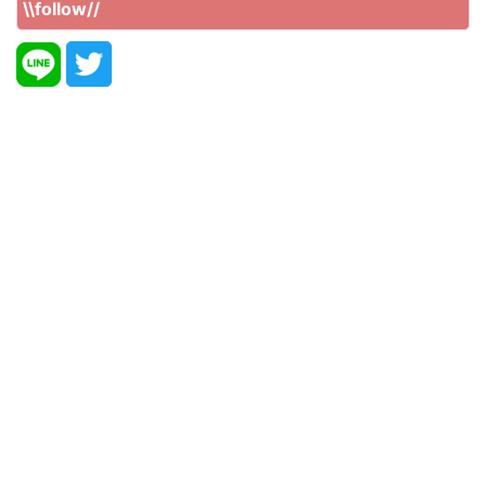
\\follow//