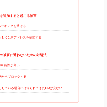
6795を追加すると起こる被害
ハッキングを受ける
しくはIPアドレスを抽出する
6795の被害に遭わないための対処法
の可能性が高い
来たらブロックする
可している場合には送られてきたDMは見ない