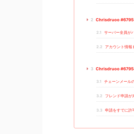
2
Chrisdruoo #
2.1
サーバー全員が
2.2
アカウント情報も
3
Chrisdruoo #
3.1
チェーンメール
3.2
フレンド申請が
3.3
申請をすでに許