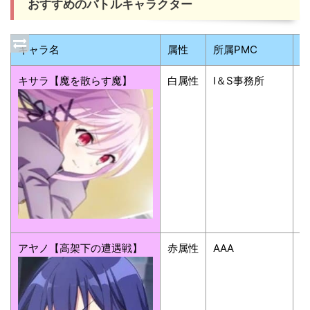
おすすめのバトルキャラクター
キャラ名
属性
所属PMC
キサラ【魔を散らす魔】
白属性
I＆S事務所
アヤノ【高架下の遭遇戦】
赤属性
AAA