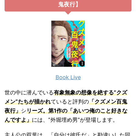
鬼夜行】
Book Live
世の中に潜んでいる
有象無象の想像を絶する”クズ
メン”たちが描かれ
ていると評判の
「クズメン百鬼
夜行」
シ
リーズ。
第1作の「あいつ俺のこと好きな
んですよ」
には、”外堀埋め男”が登場します。
主人公の双葉は、「自分は彼氏だ」と勘違いした同