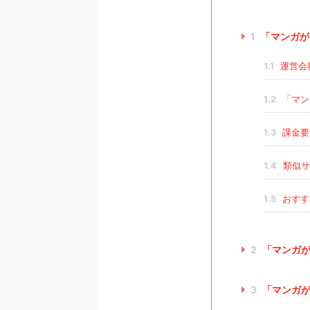
1
「マンガが
1.1
運営会
1.2
「マン
1.3
課金要
1.4
類似サ
1.5
おすす
2
「マンガが
3
「マンガが