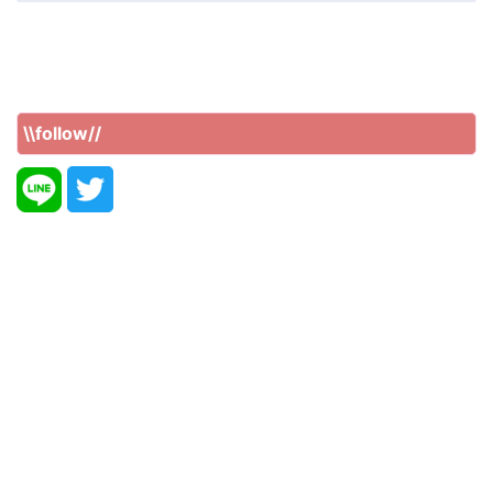
\\follow//