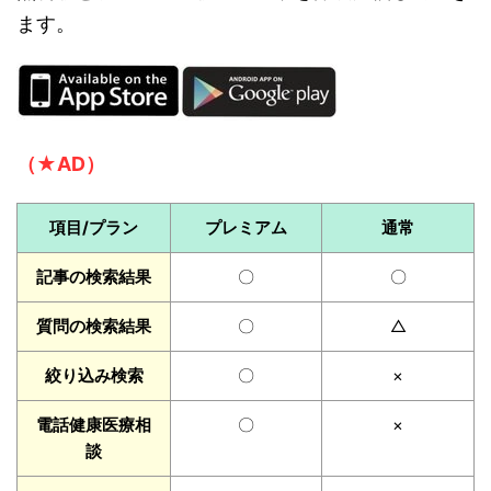
ます。
（★AD）
項目/プラン
プレミアム
通常
記事の検索結果
〇
〇
質問の検索結果
〇
△
絞り込み検索
〇
×
電話健康医療相
〇
×
談