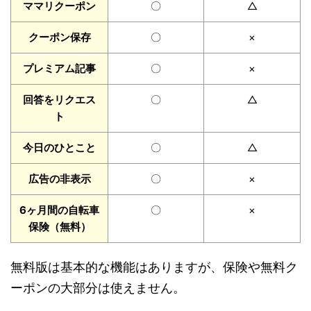
ママリクーポン
〇
△
クーポン保存
〇
×
プレミアム記事
〇
×
回答をリクエス
〇
△
ト
今日のひとこと
〇
△
広告の非表示
〇
×
6ヶ月間の自転車
〇
×
保険（無料）
無料版は基本的な機能はありますが、保険や無料ク
ーポンの大部分は使えません。